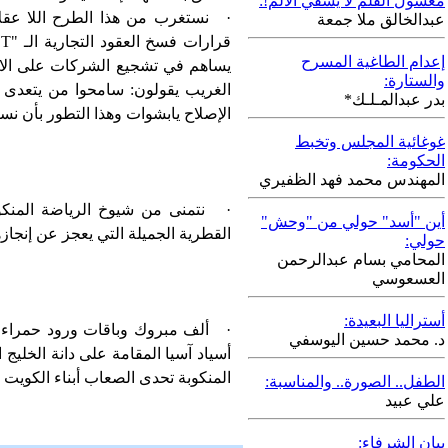
معسول القلم لا يشفي الألم!:
·
نستغرب من هذا الطرح اللا عقل
عبدالخالق ملا جمعة
قرارات فسخ العقود التجارية الـ "
.T
إعدام الطاغية المسرح
يساهم في تشجيع الشركات على الاست
والستارة:
الغريب يقولون: سامحوا من يتعدى عل
بدر عبدالمـلـك*
الإصلاح يابشوات وهذا التطور بأن نس
غوغائية المجلس وتخبط
الحكومة:
المهندس محمد فهد الظفيري
·
نتمنى من شيوخ الرياضة المنكو
أين "أسد" حولي من "وحش"
القطرية الجميلة التي يعجز عن إنجازه
حولي:
المحامي بسام عبدالرحمن
العسعوسي
أستراليا البعيدة:
·
ألف مبروك وباقات ورود حمراء إل
د. محمد حسين اليوسفي
أسياد آسيا المقامة على دانة الخلي
المنكوبة تحدى الصعاب أبناء الكويت وح
الطفل.. الصورة.. والمناسبة:
علي عبيد
بيان الشرفاء: