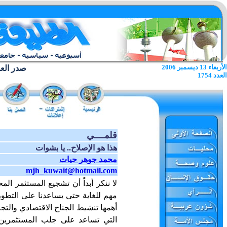
الأربعاء 13 ديسمبر 2006
صدر العدد الا
العدد 1754
قلمــــي
هذا هو الإصلاح.. يا بشوات
محمد جوهر حيات
mjh_kuwait@hotmail.com
لا ننكر أبداً أن تشجيع المستثمر الم
مهم للغاية حتى يساعدنا على التطو
أهمها تنشيط الجناح الاقتصادي والتجار
التي تساعد على جلب المستثمرين ف