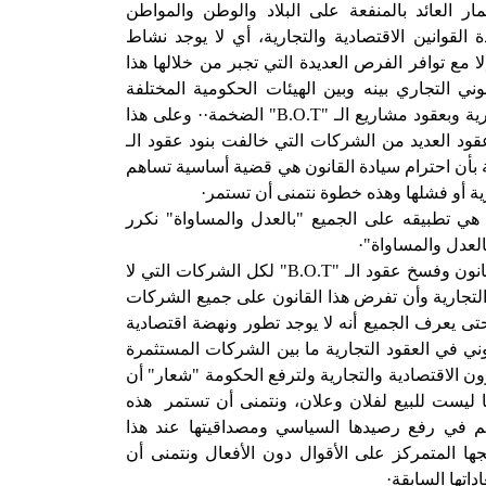
ار العائد بالمنفعة على البلاد والوطن والمواطن
 القوانين الاقتصادية والتجارية، أي لا يوجد نشاط
لا مع توافر الفرص العديدة التي تجبر من خلالها هذا
ني التجاري بينه وبين الهيئات الحكومية المختلفة
ية وبعقود مشاريع الـ "
B.O.T
" الضخمة·· وعلى هذا
ود العديد من الشركات التي خالفت بنود عقود الـ
ة بأن احترام سيادة القانون هي قضية أساسية تساهم
ية أو فشلها وهذه خطوة نتمنى أن تستمر·
هي تطبيقه على الجميع "بالعدل والمساواة" نكرر
العدل والمساواة"·
انون وفسخ عقود الـ "
B.O.T
" لكل الشركات التي لا
 والتجارية وأن تفرض هذا القانون على جميع الشركات
ى يعرف الجميع أنه لا يوجد تطور ونهضة اقتصادية
نوني في العقود التجارية ما بين الشركات المستثمرة
ن الاقتصادية والتجارية ولترفع الحكومة "شعار" أن
 ليست للبيع لفلان وعلان، ونتمنى أن تستمر
هذه
هم في رفع رصيدها السياسي ومصداقيتها عند هذا
ها المتمركز على الأقوال دون الأفعال ونتمنى أن
داتها السابقة·