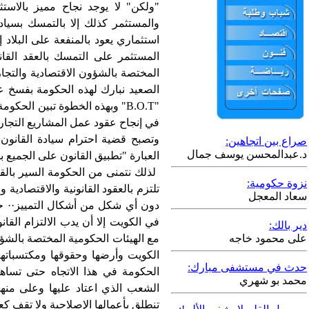
"ولكن" لا يوجد نجاح مميز بالاستثم
والمستثمر كذلك إلا بالتمسك بسيادة
استثماري يعود بالمنفعة على البلاد إ
المستثمر على التمسك بالعقد القانو
المختصة بالشؤون الاقتصادية والتجار
الصعيد نبارك لهذه الحكومة بفسخ عق
"
B.O.T
" وبهذه الخطوة تبين الحكوم
في إنجاح عقود عمل المشاريع التجار
وتصبح قضية احترام سيادة القانون 
صراع بين اتجاهين:
د.عبدالمحسن يوسف جمال
العبارة "تطبيق القانون على الجميع ب
لذلك نتمنى من الحكومة السير بالق
نزوة حكومية:
تلتزم بالعقود القانونية والاقتصادية
سعاد المعجل
دون أي شكل من أشكال التمييز·· حت
في الكويت إلا أن يدب الالتزام القا
دير بالك:
على محمود خاجه
مع الهيئات الحكومية المختصة بالشؤو
الكويت وأرضها وحقوقها ومكتسباتها
حدث في مستشفى مبارك:
الحكومة في هذا الاتجاه حتى تسا
محمد بو شهري
الشعب الذي اعتاد عليها وعلى منهج
تنطلق بأعمالها الإصلاحية ولا تقف كعا