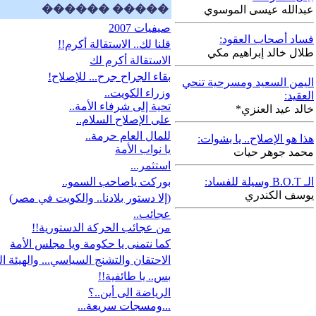
������ �����
عبدالله عيسى الموسوي
صيفيات 2007
فساد أصحاب العقود:
قلنا لك.. الاستقالة أكرم!!
طلال خالد إبراهيم مكي
الاستقالة أكرم لك
بقاء الجراح جرح... للإصلاح!
اليمن السعيد ومسرحية تنحي
وزراء الكويت..
العقيد:
تحية إلى شرفاء الأمة..
خالد عيد العنزي*
على الإصلاح السلام..
للمال العام حرمة..
هذا هو الإصلاح.. يا بشوات:
يا نواب الأمة
محمد جوهر حيات
استثمر...
الـ B.O.T وسيلة للفساد:
بوركت ياصاحب السمو..
يوسف الكندري
(إلا دستور بلادنا.. والكويت في مصر)
عجائب..
من عجائب الحركة الدستورية!!
كما نتمنى يا حكومة ويا مجلس الأمة
الاحتقان والتشنج السياسي... والهيئة ال
بس.. يا طائفية!!
الرياضة الى أين..؟
...ومسجات سريعة...