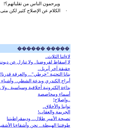
ويرحمون الناس من تقلباتهم؟!
·
الكلام عن الإصلاح كثير لكن متى
������ �����
لاءاتنا الثلاث..
لا إسقاط لقروضنا.. ولا تنازل عن ديوننا
حقيقة آخر أبريل..
بنانا التحتية "خرطي"... والغرقة قدرنا!
أبراج الكندري وبدعة الشطي.. وأشياء 
بذاءة إلكترونية أخلاقية وسياسية ..ولا
أسماء ومحاصصة
..وإصلاح!
نوابنا والأخلاق..
الجريمة والعقاب!
نصيحة الأمير طلال... وديمقراطيتنا
طوفتنا الهبيطة... نحن وأشقاءنا الأشقيا