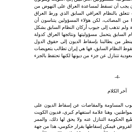
ون يجب أن تسقط لمساعدة العراق على النهوض من
 تتعلق بالنظام العراقي السابق الذي ورط العراق
 من المصائب، لكن هؤلاء المسؤولين يتناسون أن
 ولم تذهب إلى جيوب أركان النظام السابق بشكل
 السابق يتحمل مسؤوليتها ونتائجها العراق كدولة
لينظر من يطالبنا بإسقاط الديون إلى حقوق الدول
سقوط النظام السابق، فها هي إيران تطالب بتعويضات
سعودية تتنازل عن جزء من ديونها لكنها تحتفظ بالجزء
-4-
آخر الكلام
سلوب المساومة والمقاصات عن إسقاط الديون على
واطنين، وهنا علامة استفهام كبرى، فديون الكويت
 الحكومة التنازل عنه ولا يحق لها ذلك، والممر
 القروض فيمكن إسقاطها بقرار حكومي، هذا من جهة