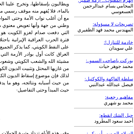
الهرم المقلوب... أزمة ضمير:
ويطالبون بإسقاطها، وتخرج علينا ال
المحامي بسام عبدالرحمن
بالماء، فلا يُفهم منه موقف رسمي م
العسعوسي
مع أن أغلب نواب الأمة وحتى الموا
تصريحات لا مسؤولة:
وطني من جهة وأنها تعويض معنوي من
المهندس محمد فهد الظفيري
التي دفعت صدام لغزو الكويت هو ا
فترة الحرب العراقية الإيرانية با
خادمة للتنازل!:
على النفط الكويتي، كما يذكر الجميع
علي سويدان
العراق كانت أول بوادر الأزمة التي
بوركت ياصاحب السمو..:
مشيئة الله والشعب الكويتي وشعوب ال
محمد جوهر حيات
من غازيها المحتل وتثبيت الديون الكوي
لذلك فإن موضوع إسقاط الديون الكوي
سلطة الفاكهة والكوكتيل:
من حيث أسبابه ونتائجه، وهو ما يد
فيصل عبدالله عبدالنبي
حيث المبدأ وحتى التفاصيل·
مفاهيم رجعية:
محمد بو شهري
حبل الشك انقطع:
د
أحمد سعود المطرود
وفي هذه الأيام تزداد وتيرة الجولات
السلام الصهيو - أمريكي: