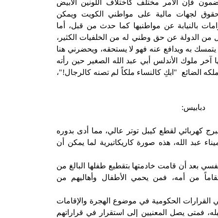
مون فإن الأمر مختلف كاختلاف اللونين الأبيض
حقوق لجهات مالية على مواطني الكويت ويمكن
امات بالنيابة عن مواطنيها كما حدث من قبل، أما
ل من الدولة عن حق وطني له من الخلفيات الكثير،
 يتمسك به ويدافع عنه فهو لا يستحقه، ويحضرني هنا
ا آخر ملوك الأندلس أبي عبد الله الصغير حين رأته
لكه الضائع
"ابكِ كالنساء ملكاً لم تصنه كالرجال!"،
دبابيس:
رج كهربائي لقطع كيبل توتر عالي، مما أدى بدوره
ناء عبد الله، هذه صورة كاريكاتيرية لما يمكن أن
فسي بعد أن قامت خادمتها بتقطيع طفلها البالغ من
اماً من أمه، فمن يحمي الأطفال وأهاليهم من
ي القرارات الحكومية في موضوع الهجرة والإقامات
ه، فمتى يصل المعنيين إلى استقرار في قراراتهم