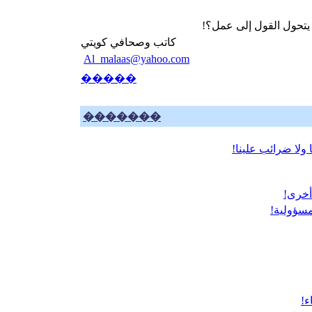
 يتحول القول إلى عمل؟!
كاتب وصحافي كويتي
Al_malaas@yahoo.com
�����
�������
 ولا ضرائب علينا!
أخرى!
 مسؤولية!
ء!