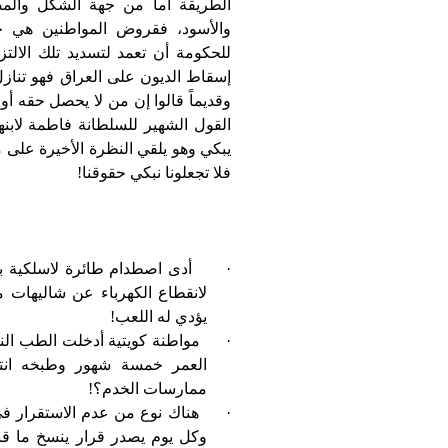
الطريقة أما من جهة الشكل والمض
والأسود، فقروض المواطنين هي 
للحكومة أن تعمد لتسديد تلك الالتز
إسقاط الديون على العراق فهو تناز
وقديماً قالوا إن من لا يحصل حقه أو
القول الشهير للسلطانة فاطمة لابنه
يبكي وهو يلقي النظرة الأخيرة على م
فلا تجعلونا نبكي حقوقنا!
·
أدى اصطدام طائرة لاسلكية بب
لانقطاع الكهرباء عن شاليهات مي
يؤدي له اللعب!
·
مواطنة كويتية أدخلت الطب الن
العمر خمسة شهور وطبخه انتق
ممارسات الخدم؟!
·
هناك نوع من عدم الاستقرار ف
وكل يوم يصدر قرار ينسخ ما قبل