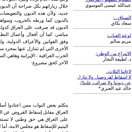
عبدالله عيسى الموسوي
خلال زياراتهم بكل صراحة أن الدي
جديد، ولأن هذه الديون والتعويضات
السباق...:
بالديون كما ورطه بالحروب وسواها
سعاد بكاي
الديون قد صرفت على العراق كدولة
مباشر، كما أن أفعال وأعمال النظام
لوعة الغياب:
مريم سالم
وفق القوانين والأعراف الدولية، و
الأخرى التي لم تتنازل عنها بمجرد 
الانتزاع من الوطن:
الحرب العراقية - الإيرانية وهاهي ال
د. لطيفة النجار
الآخر كحق مشروع·
لاءاتنا الثلاث..
لا إسقاط لقروضنا.. ولا تنازل
عن ديوننا ولا ضرائب علينا!:
خالد عيد العنزي*
يتكلم بعض النواب ممن اعتادوا أ
العراق مقابل إسقاط القروض عن الم
على العراق هي حق وطني لا تستطيع
اليتيم للإسقاط هو مجلس الامة، أما