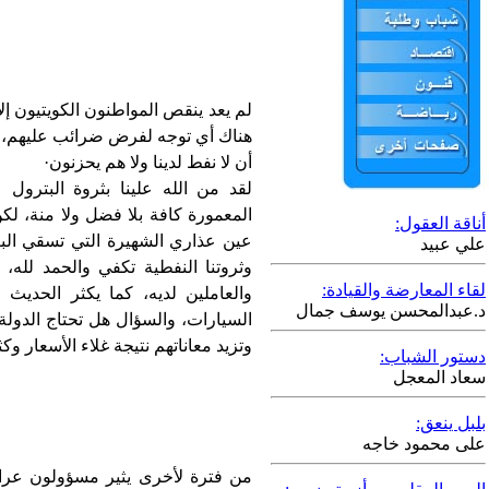
لم يعد ينقص المواطنون الكويتيون إ
هناك أي توجه لفرض ضرائب عليهم، وكأ
أن لا نفط لدينا ولا هم يحزنون·
لقد من الله علينا بثروة البترول 
المعمورة كافة بلا فضل ولا منة، لكن
أناقة العقول:
عين عذاري الشهيرة التي تسقي البعي
علي عبيد
وثروتنا النفطية تكفي والحمد لله،
لقاء المعارضة والقيادة:
والعاملين لديه، كما يكثر الحدي
د.عبدالمحسن يوسف جمال
السيارات، والسؤال هل تحتاج الدولة
وتزيد معاناتهم نتيجة غلاء الأسعار وك
دستور الشباب:
سعاد المعجل
بلبل ينعق:
ق
على محمود خاجه
من فترة لأخرى يثير مسؤولون عراق