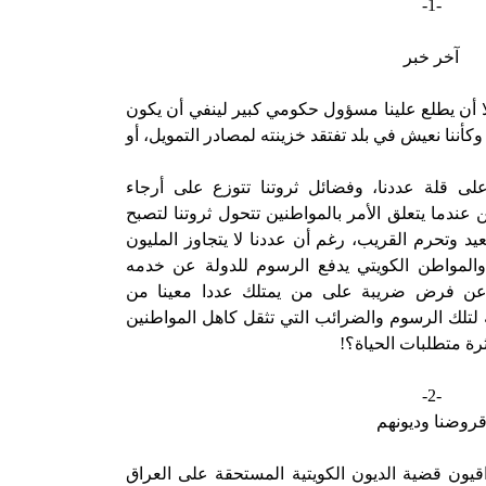
-1-
آخر خبر
لا أن يطلع علينا مسؤول حكومي كبير لينفي أن يكون
ننا نعيش في بلد تفتقد خزينته لمصادر التمويل، أو
على قلة عددنا، وفضائل ثروتنا تتوزع على أرجاء
 عندما يتعلق الأمر بالمواطنين تتحول ثروتنا لتصبح
د وتحرم القريب، رغم أن عددنا لا يتجاوز المليون
 والمواطن الكويتي يدفع الرسوم للدولة عن خدمه
ث عن فرض ضريبة على من يمتلك عددا معينا من
 لتلك الرسوم والضرائب التي تثقل كاهل المواطنين
ثرة متطلبات الحياة؟!
-2-
روضنا وديونهم
يون قضية الديون الكويتية المستحقة على العراق