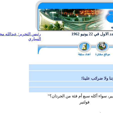
ول في 22 يونيو 1962
رئيس التحرير: عبدالله مح
النيباري
نا ولا ضرائب علينا!
قير، سواء أكله سبع أم فئة من الجرذان؟"
فولتير