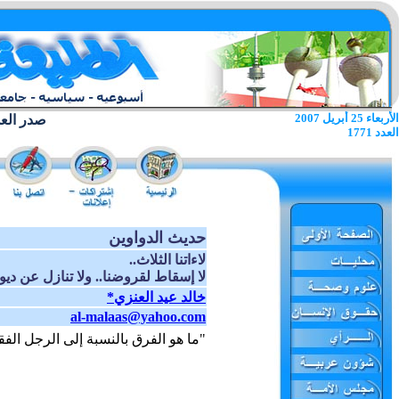
الأربعاء 25 أبريل 2007
صدر العدد الا
العدد 1771
حديث الدواوين
لاءاتنا الثلاث..
لا إسقاط لقروضنا.. ولا تنازل عن ديون
خالد عيد العنزي*
al-malaas@yahoo.com
"ما هو الفرق بالنسبة إلى الرجل الف