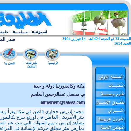
السبت 23 ذو الحجة 1424هـ - 14 فبراير 2004
صدر العدد الا
العدد 1614
مكة وكاليفورنيا دولة واحدة
م. مشعل عبدالرحمن الملحم
almelhem@taleea.com
محمد إدريس حجازي قاطن في مكة يقرأ ويشاه
بيتر الأمريكي القاطن في أورنج بيرغ بكاليفورني
يشاهد إدريس جميع القنوات التي تبث عبر الفضائ
يمارس بيتر مطلق حريته الإنسانية في القراء