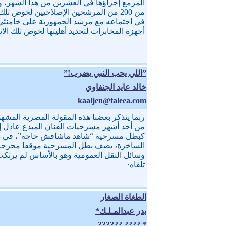
المزمع إجراؤها في العشرين من هذا الشهر، ول
من 200 من المرشحين الإصلاحيين لخوض ت
في اجتماعه مع مرشد الجمهورية علي خامنئ
أجهزة المخابرات لتحديد أهليتها لخوض تلك الان
”اللي يحب النبي يضرب!”
خالد عايد الجنفاوي
kaaljen@taleea.com
ربما يتذكر بعضنا هذه المقولة المصرية الم
من أحد أشهر مسرحيات الفنان المبدع عادل إ
كبطل مسرحية “شاهد ماشافش حاجة”، في دور
الساخرة، يصف بطل المسرحية موقفا محرجا تع
وسائل النقل العمومية وهو بالأساس لم يرتك
تلقاه·
الطغاة الصغار
بدر عبدالمـلـك*
* ???? ??????