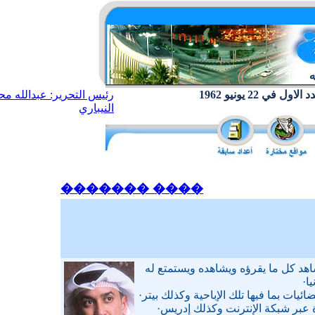
ول في 22 يونيو 1962
رئيس التحرير: عبدالله مح
النيباري
���� �������
د كل ما يقرؤه ويشاهده ويستمتع له
ا·
يات بما فيها تلك الإباحية وكذلك بيتر·
ة عبر شبكة الإنترنت وكذلك إدريس·