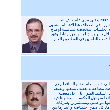
منذ افتتاح مجلس النواب البحريني في ديسمبر 2002 وعلى مدى عام ونيف لم
نشورة في الصحافة هذا الاهتمام الشعبي
ته الجلسات المخصصة لمناقشة أوضاع
ال يناير وذلك لما لها من ارتباط وثيق
لشعب العاملين في القطاعين العام
لتي خلفها نظام صدام الساقط وهي
احت مضاعفاته تعصف بشعبها وتضعه
جل تسليط الضوء على حل معضلة
ها من قبل الحكومة، سننشرها فيما
 عليها مواطنين ومستثمرين وشركات
ذها، كل ضمن اختصاصه واعتبارها من