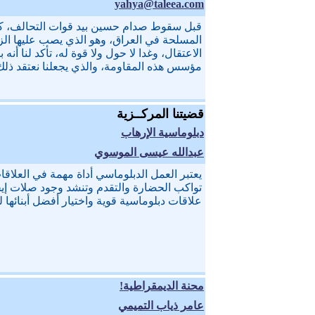
yahya@taleea.com
قبل سقوط صدام حسين بيد قوات التحالف، كنا
المسلحة في العراق، وهو الذي يصب عليها الز
الاعتقال، وغدا لا حول ولا قوة له، تأكد لنا أن
مؤسس هذه المقاومة، والذي يجعلنا نعتقد ذلك
قضيتنا المركــزية
دبلوماسية الإرهاب
عبدالله عيسى الموسوي
يعتبر العمل الدبلوماسي أداة مهمة في العلاقا
تواكب الحضارة والتقدم وتنشد وجود صلات إيجا
علاقات دبلوماسية قوية واختيار أفضل أبنائها
محنة الديمقراطية!
عامر ذياب التميمي