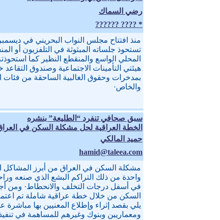
رضي السماك
* ???? ??????
تستحوذ جلساته المبثوثة في التلفزيون أو الم
المحلي الواسع والمنقطع النظير كما استحوذ
هيئتي التأمينات الاجتماعية وصندوق التقاعد خل
بمدخرات وحقوق الغالبية الساحقة من فئات ا
والخاص·
سبق صحافي تنفرد “الطليعة” بنشره
الخطة العراقية لحل مشكلة السكن في العراق
حميد المالكي
hamid@taleea.com
مشكلة السكن في العراق من أبرز المشاكل ا
واحدة من ذلك التراكم البشع الذي صنعه ور
في أسفل درجات التخلف والانحطاط· ومن أ
السكن من خلال خطة عراقية شاملة تم اعتماد
يلي بقصد إثراء وإطلاع المعنيين بها مباشرة
ومعماريين وبنوك وغيرهم للمساهمة في تنفي