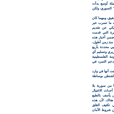
ملة أوسع بدأت
م" السوري، ولكن
حقيق، ومهما كان
ب ما تسرب عبر
يكي عن تقديم
رة التي قدمت
 ضمن أخبار هذه
 منذ زمن أطول،
متمسكة بها أكثر، وبوضوح، بعد 9/11، فهي محددة بأربع
ريري وتسليم أي
ة الفلسطينية
دعم التمرد في
ت أنها في وارد
واشنطن بوساطة
 من سورية بلا
حداث الاغتيال
لن يأسف بالطبع
ناك، لأن هذه
ي تكثيف القلق
ن شروط الأمان