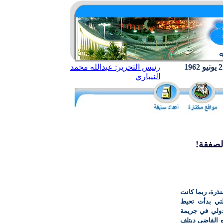
رئيس التحرير: عبدالله محمد
النيباري
لصفقة!
نذرة، ربما كانت
لتي بدأت تحيط
دولي في جريمة
ه القاضي ديتلف