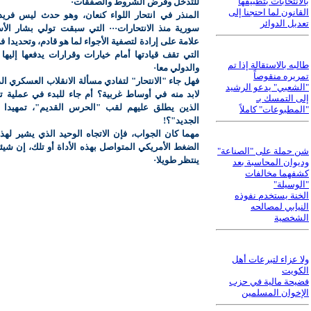
بالانتخابات بتطبيقها
للتدخل وفرض الشروط والصفقات·
القانون لما احتجنا إلى
المنذر في انتحار اللواء كنعان، وهو حدث ليس فري
تعديل الدوائر
سورية منذ الانتحارات··· التي سبقت تولي بشار الأ
علامة على إرادة لتصفية الأجواء لما هو قادم، وتحديدا 
التي تقف قيادتها أمام خيارات وقرارات يدفعها إليها 
طالبه بالاستقالة إذا تم
والدولي معا·
تمريره منقوصاً
فهل جاء "الانتحار" لتفادي مسألة الانقلاب العسكري ال
"الشعبي" يدعو الرشيد
لابد منه في أوساط غربية؟ أم جاء للبدء في عملية تص
إلى التمسك بـ
الذين يطلق عليهم لقب "الحرس القديم"، تمهيدا 
"المطبوعات" كاملاً
الجديد"؟!
مهما كان الجواب، فإن الاتجاه الوحيد الذي يشير لهذا 
الضغط الأمريكي المتواصل بهذه الأداة أو تلك، إن شيئا
شن حملة على "الصناعة"
ينتظر طويلا·
وديوان المحاسبة بعد
كشفهما مخالفات
"الوسيلة"
الخنة يستخدم نفوذه
النيابي لمصالحه
الشخصية
ولا عزاء لتبرعات أهل
الكويت
فضيحة مالية في حزب
الإخوان المسلمين