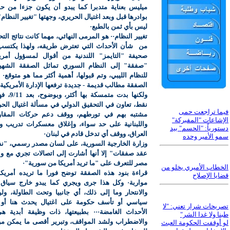
ميليس
بعناية متدبرا كما يبدو أن يكون جزءا من ح
بوادرها قبل وبعد اغتيال الحريري، وجهتها "تغيير النظا
ليس بأي ثمن بالطبع·
تغيير النظام·· هو المرمى النهائي، مهما كانت نتائج الت
من
شأن الأحداث التي تعترض طريقه، ولهذا يكتس
صحيفة "التايمز" اللندنية من أقوال لمسؤول أمر
"صفقة" إلى النظام السوري تماثل الصفقة الشهي
للنظام الليبي، وتم قبولها، أهمية أكثر مما هو متوقع·
الصفقة مطالب قديمة - جديدة ترفعها الإدارة الأمريكية
ولكنها بدت 
نقط، تعاون في التحقيق الدولي في مسألة اغتيال الح
فيما تراجعت حمى
مشتبه بهم في تورطهم، ووقف دعم حركات المقاوم
الإشاعات "المفبركة"
واللبنانية على حد سواء، وإغلاق معسكرات تدريب و
دستورياً: "الحسم" بيد
العراق، ووقف أي تدخل قادم في لبنان·
سمو الأمير وحده
وزارة الخارجية السورية، على لسان مصدر رسمي، "نف
عقد صفقات" إلا أنها أشارت إلى اتصالات تجري مع 
مصر للتعرف على "ما تريد أمريكا من سورية"·
الخطاب الأميري يخلو من
قراءة بنود هذه الصفقة توضح فورا ما تريده أمريكا
قضايا الإصلاح
مواربة· وكل هذا جرى ويجري كما يبدو خارج سياق أ
والانتحار وما إلى ذلك، أي جانبيا وتحت الطاولة، و
سياسي أو تأسف حكومة على اغتيال يحدث هنا أو ه
تصريحات شرار تعني: "لا
الأحداث الغامضة··· بطبيعتها، ذات وظيفة أبدية ه
طبنا ولا غدا الشر"
والاضطراب ولشد المواقف، وتبرير أقصى ما يمكن م
لو أوقفت الحكومة العبث