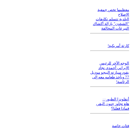
معظمها تخص جمعية
الإصلاح
البلدية تتسلم تكليفات
"الشؤون" بإزالة أكشاك
التبرعات المخالفة
كارثة أمريكية!
الوجه الآخر للرئيس
الإيراني أحمدي نجاد
يقود سيارته البيجو موديل
77 ويأخذ طعامه معه إلى
الرئاسة!
أنفلونزا الطيور···
هلع تجاوز جنون البقر،
فماذا فعلنا؟
فئات خاصة