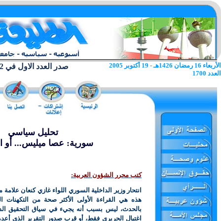
الأربعاء 16 رمضان 1426هـ - 19 أكتوبر 2005
صدر العدد الاول في 22 يونيو 1962
العدد 1700
تحليل سياسي
سورية: عصا ميليس... أو ا
كتب محرر الشؤون العربية:
انتحار وزير الداخلية السوري اللواء غازي كنعان علامة م
هذه هي القراءة الأولى الأكثر صحة من التكهنات ا
بالحدث، ليس بسبب أنه يجيء في سياق التحقيق ال
اغتيال الحريري فقط، أو قرب صدور التقرير الذي أعد