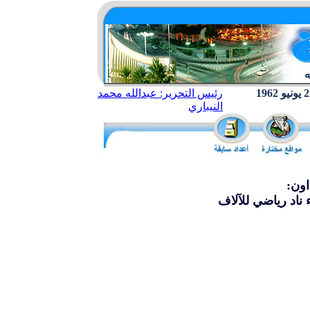
رئيس التحرير: عبدالله محمد
النيباري
اون:
ناد رياضي للآلاف