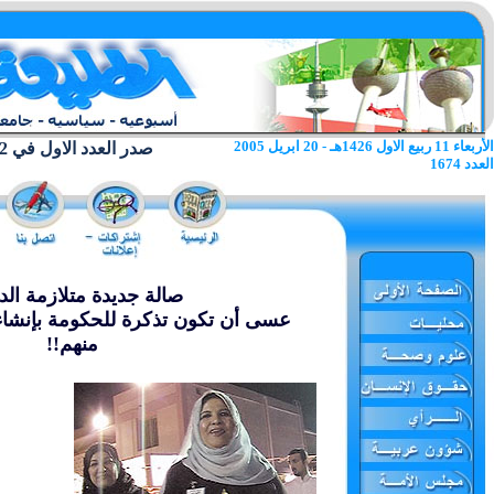
الأربعاء 11 ربيع الاول 1426هـ - 20 ابريل 2005
صدر العدد الاول في 22 يونيو 1962
العدد 1674
صالة جديدة متلازمة الد
عسى أن تكون تذكرة للحكومة بإنشاء 
منهم!!