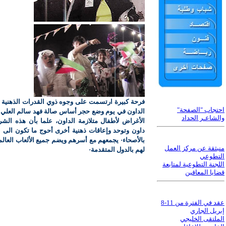
فرحة كبيرة ارتسمت على وجوه ذوي القدرات الذهنية 
احتجاب "الصفحة"
الداون في يوم وضع حجر أساس صالة فهد سالم العلي ا
والشاعـر الحداد
الأغراض لأطفال متلازمة الداون، علما بأن هذه الشر
داون وتوحد وإعاقات ذهنية أخرى أحوج ما تكون الى 
بالأصحاء· يجمعهم مع أسرهم ويضم جميع الألعاب العا
منبثقة عن مركز العمل
لهم بالدول المتقدمة·
التطوعي
اللجنة التطوعية لمتابعة
قضايا المعاقين
عقد في الفترة من 11-8
إبريل الجاري
الملتقى الخليجي