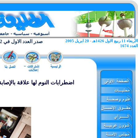
الأربعاء 11 ربيع الاول 1426هـ - 20 ابريل 2005
صدر العدد الاول في 22 يونيو 1962
العدد 1674
اضطرابات النوم لها علاقة بالإصا