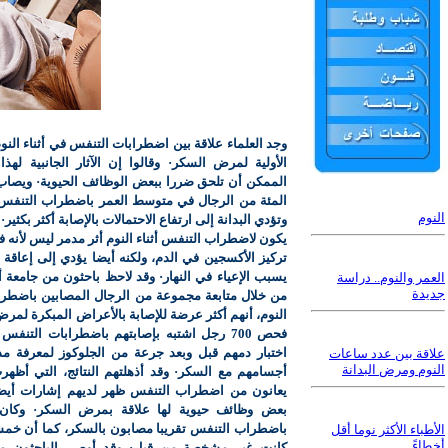
وجد العلماء علاقة بين اضطرابات التنفس في أثناء النو
الأولية لمرض السكر· وقالوا إن الآثار الجانبية له
الممكن أن تلحق ضررا ببعض الوظائف الحيوية· ويصا
المئة من الرجال في متوسط العمر باضطراب التنفس ف
النوم
وتؤدي البدانة إلى ارتفاع الاحتمالات بالإصابة أكثر بكثي
يكون لاضطراب التنفس أثناء النوم أثر مدمر ليس لأنه ف
تركيز الأكسجين في الدم، ولكنه أيضا يؤدي إلى إعاقة أ
يسبب الإعياء في النهار· وقد لاحظ باحثون من جامعة 
العمر والنوم.. دراسة
جديدة
من خلال متابعة مجموعة من الرجال المصابين باضطرا
النوم، أنهم أكثر عرضة للإصابة بالأعراض المبكرة لمرض
فحص 700 رجل اشتبه بإصابتهم باضطرابات التنفس 
اختبار دمهم قبل وبعد جرعة من الجلوكوز لمعرفة مد
علاقة بين عدد ساعات
النوم ومرض البدانة
أجسامهم مع السكر· وقد أذهلتهم النتائج، التي أظ
يعانون من اضطراب التنفس ظهر لديهم إشارات أيض
بعض وظائف حيوية لها علاقة بمرض السكر· وكان 
باضطراب التنفس تقريبا مصابون بالسكر، كما أن خمس
الأطباء الأكثر نوما أقل
أخطاءً
كانت غير مشخصة من قبل· وقد أوصى الباحثون 