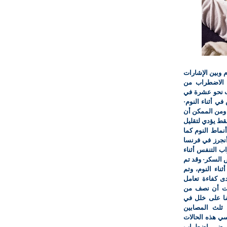
م وبين الإشارات
ذا الاضطراب من
ب نحو عشرة في
ي أثناء النوم·
ر· ومن الممكن أن
قط يؤدي لتقليل
نماط النوم كما
أنجرز في فرنسا
ب التنفس أثناء
 السكر· وقد تم
أثناء النوم، وتم
ى كفاءة تعامل
هرت أن نصف من
ا على خلل في
ثلث المصابين
ي هذه الحالات
مرضى اضطراب