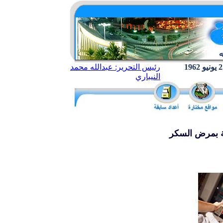
رئيس التحرير: عبدالله محمد
النيباري
بة بمرض السكر