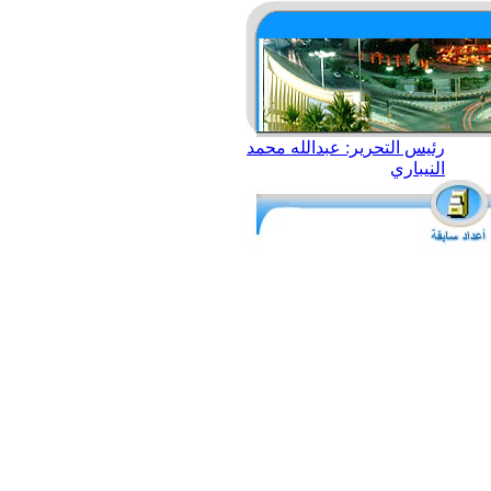
رئيس التحرير: عبدالله محمد
النيباري