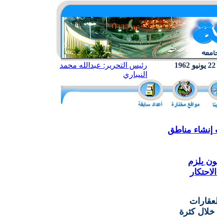
رئيس التحرير: عبدالله محمد
النيباري
إنشاء مناطق
ون يلزم
لاحتكار
عقارات
خلال كثرة