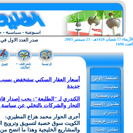
الأربعاء 17 شعبان 1426هـ - 21 سبمتبر 2005
صدر العدد الاول في 22 يونيو 1962
العدد 1696
أسعار العقار السكني ستنخفض بسبب 
جديدة
الكندري لـ "الطليعة": يجب إصدار قان
التجار والشركات بالتخلي عن سياسة ا
أجرى الحوار محمد هزاع المطيري:
الكويت سوق خصبة لتسويق وترويج ال
والمشاريع الخليجية وهذا ما اتضح من 