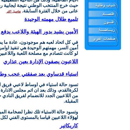
حيث خرج المنتخب الوطني نتيجة ايجابية رغ
عانى من خلال الفترة السابقة.
تفاصيل اكثر
تلميع طلال مهمته الوحيدة
الأمين يشيد بدور الهيئة واللاعب يدفع
في كل اتحاد لعبه هم موجودون، عادة ما
أمين السر، مهمتهم الوحيدة هي تنفيذ اوام
لو كانت تتصادم مع مصلحة اللعبة واللاعبي
اللاعبون يصفون الإدارة بعين عذاري
استياء قدساوي بعد صفقتي عجب وطل
تسود حالة استياء في اوساط لاعبي فريق ا
لكرةالقدم، وذلك بعد ان اتم مجلس الادارة 
من اللاعبين الجدد للانضمام لفريق النادي خ
المقبلة.
وتسود حالة الاستياء تلك نظرا لضخامة المب
لهؤلاء اللاعبين قياسا بالمستوى الفني لكل
كاريكاتير