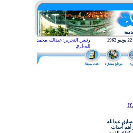
رئيس التحرير: عبدالله محمد
النيباري
؟!
سابق عبدالله
أهم أحداث
وكذلك الفنية