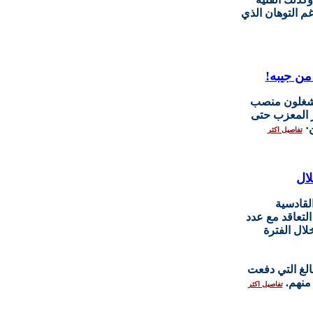
م التوهان الذي
 من جيبه!
 يشغلون منصب
ر المعزب حتى
ن·
تفاصيل اكثر
ال
لقادسية
التعاقد مع عدد
لال الفترة
الغ التي دفعت
 منهم.
تفاصيل اكثر