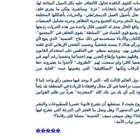
ات القوى النافذة تحاول الالتفاف عليه بكل السبل المتاحة لها،
حية الإجرائية بانتخابات "حرة" ومباشرة، ولكن ما يجري خلف
تخل بأصول العمل الديمقراطي·· والحريات بأشكالها المختلفة
حرية النشر وحرية التجمع وحرية التظاهر وحرية تشكيل الجمعيات
 كلها مكفولة في دستور 1962 ولكن واقع الحال يندى له الجبين، فكل واحدة من هذه الحريات يذبحها
ذي يجمع قوى الفساد في "السلطة" بقوى التخلف في "المجتمع"·
كتاب والأدباء مستخدمة في ذلك سلاح "الحسبة" الذي يتيح لأي
أو رأي هناك لا يمسه شخصياً، وبسبب الشحن الإرهابي الذي تلقنه
 المغرر بهم - وبتوجيه منظم - في التنافس على استخدام القانون
وقتلهم معنويا وإيقاع الضرر بهم اجتماعيا ونفسيا رغم أنهم في
وضعيا كافرا ولو سمحت لهم "الظروف" لأخذوا ما يعتبرونه حقا
قاب ولكنها "الميكافيلية" التي يتقنونها حيث "الغاية تبرر
 دول العالم الثالث كله - التي لا يوجد فيها سجين رأي واحد كما لا
ب تراجعنا في كل مجال وافتقادنا للريادة في المنطقة بلد يلجأ
ء إلى أي بلد من بلاد الله "المحترمة" هرباً من ظلم القوانين
وع بحيث لا نستطيع أن نشرع قانونا عصريا للمطبوعات والنشر
ي الدستور؟! وهل وصل بنا العجز الى الدرجة التي نتفرج فيها
نا؟! وهل سيبقى سيف "الحسبة" مصلتا على رقابنا؟!
ن نواب الأمة··
�����