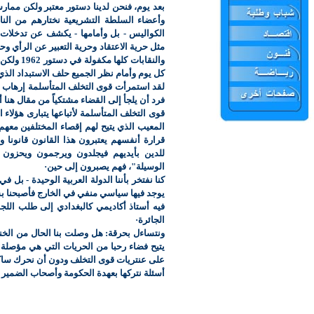
بعد يوم، فنحن لدينا دستور معتبر ولكن ممارس
وأعضاء السلطة التشريعية نختارهم من النا
الكواليس - بل وأمامها - يكشف عن تدخلات 
مثل حرية الاعتقاد وحرية التعبير عن الرأي و
والنقابات
كل يوم وأمام نظر الجميع حلف الاستبداد ال
لقد استمرأت قوى التخلف المتأسلمة إرهاب ال
فرد أن يلجأ إلى القضاء مشتكياً من مقال هنا 
قوى التخلف المتأسلمة لأتباعها يتبارى هؤلاء
المعيب الذي يتيح لهم إقصاء المختلفين معهم 
قرارة أنفسهم يعتبرون هذا القانون قانونا 
للدين بأيديهم فيجلدون ويرجمون ويحزون الر
الوسيلة"، فهم يصبرون إلى حين·
كنا نفتخر بأننا الدولة العربية الوحيدة - بل في
يوجد فيها سياسي منفي في الخارج فأصبحنا بسب
فيه أستاذ أكاديمي كالبغدادي إلى طلب اللجو
الجائرة·
ونتساءل بحرقة: هل وصلت بنا الحال من الخن
يتيح فضاء رحبا من الحريات التي هي مؤصلة ف
على عنتريات قوى التخلف ودون أن نحرك ساك
أسئلة نتركها بعهدة الحكومة وأصحاب الضمير م