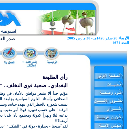
الأربعاء 20 صفر 1426هـ - 30 مارس 2005
صدر العدد الا
العدد 1671
رأي الطليعة
البغدادي.. ضحية قوى التخلف.. 
مؤلم جداً ألا يشعر مواطن بالأمان في وط
الصحافي وأستاذ العلوم السياسية بجامعة ا
بسبب شعوره بالخطر الذي يتهدد حياته، وبسبب
الرقبة" على حسب تعبيره فهذا أمر معيب ومخ
ندعيه ليلا ونهاراً كدولة ومجتمع بأن بلدن
أرضنا؟!!
لقد أصبحنا - بجدارة - دولة في "الشكل" "دي