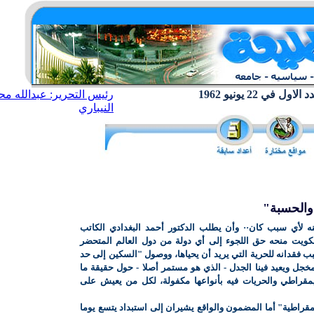
ول في 22 يونيو 1962
رئيس التحرير: عبدالله مح
النيباري
"والحسبة"
نه لأي سبب كان·· وأن يطلب الدكتور أحمد البغدادي الكاتب
لكويت منحه حق اللجوء إلى أي دولة من دول العالم المتحضر
 فقدانه للحرية التي يريد أن يحياها، ووصول "السكين إلى حد
جل ويعيد فينا الجدل - الذي هو مستمر أصلا - حول حقيقة ما
ا ديمقراطي والحريات فيه بأنواعها مكفولة، لكل من يعيش على
مقراطية" أما المضمون والواقع يشيران إلى استبداد يتسع يوما